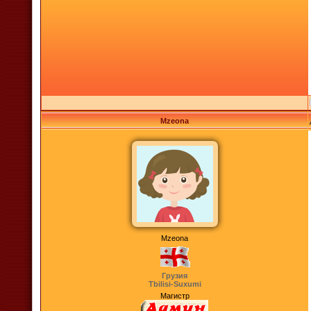
Mzeona
Mzeona
Грузия
Tbilisi-Suxumi
Магистр