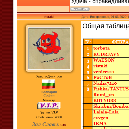
Удача - справедлива
ristaki
Дата: Воскресенье, 01.03.2020,
Общая таблиц
Христо Димитров
Болгария
София
Магистр
Группа: V.I.P.
Сообщений:
4686
Зал Славы:
538