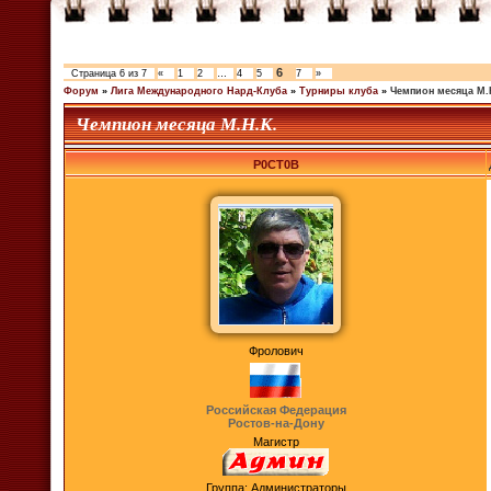
6
Страница
6
из
7
«
1
2
…
4
5
7
»
Форум
»
Лига Международного Нард-Клуба
»
Турниры клуба
»
Чемпион месяца М.
Чемпион месяца М.Н.К.
P0CT0B
Фролович
Российская Федерация
Ростов-на-Дону
Магистр
Группа: Администраторы