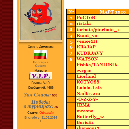
Христо Димитров
Болгария
София
Магистр
Группа: V.I.P.
Сообщений:
4686
Зал Славы:
538
Победы
в турнирах:
25
Статус:
Оффлайн
В клубе с: 31.08.2014
1