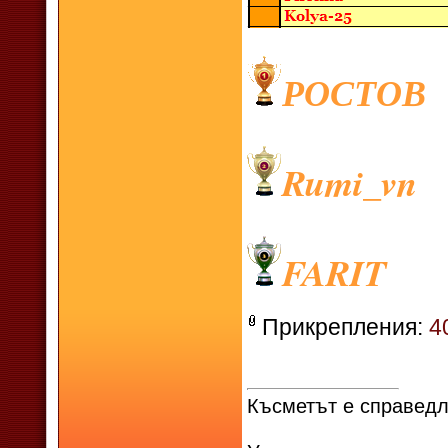
РОСТОВ
Rumi_vn
FARIT
Прикрепления:
4
Късметът е справедл