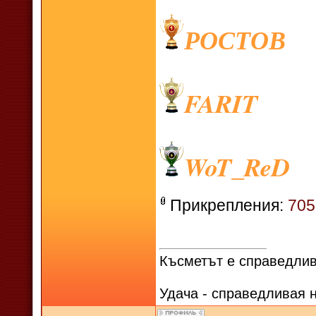
РОСТОВ
FARIT
WoT_ReD
Прикрепления:
705
Късметът е справедлив
Удача - справедливая 