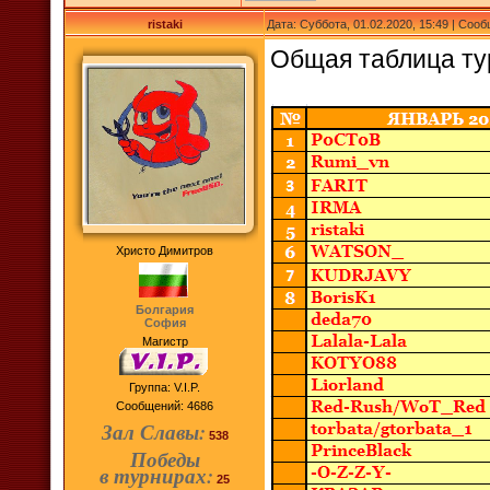
ristaki
Дата: Суббота, 01.02.2020, 15:49 | Соо
Общая таблица т
Христо Димитров
Болгария
София
Магистр
Группа: V.I.P.
Сообщений:
4686
Зал Славы:
538
Победы
в турнирах:
25