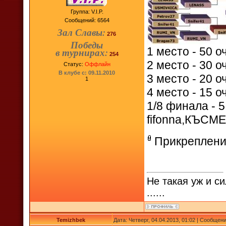
Группа: V.I.P.
Сообщений:
6564
Зал Славы:
276
Победы
1 место - 50 о
в турнирах:
254
2 место - 30 
Статус:
Оффлайн
В клубе с: 09.11.2010
3 место - 20 о
1
4 место - 15 о
1/8 финала - 
fifonna,КЪСМ
Прикреплени
Не такая уж и си
......
Temizhbek
Дата: Четверг, 04.04.2013, 01:02 | Сообщен