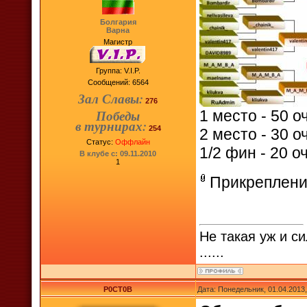
Болгария
Варна
Магистр
Группа: V.I.P.
Сообщений:
6564
Зал Славы:
276
Победы
1 место - 50 о
в турнирах:
254
2 место - 30 о
Статус:
Оффлайн
1/2 фин - 20 
В клубе с: 09.11.2010
1
Прикреплени
Не такая уж и си
......
P0CT0B
Дата: Понедельник, 01.04.2013