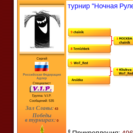
турнир "Ночная Руле
Сергей
Российская Федерация
Адлер
Специалист
Группа: V.I.P.
Сообщений:
535
Зал Славы:
43
Победы
в турнирах:
0