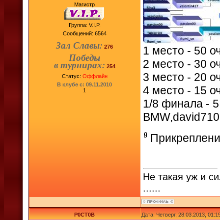
Магистр
Группа: V.I.P.
Сообщений:
6564
Зал Славы:
276
1 место - 50 
Победы
2 место - 30 о
в турнирах:
254
3 место - 20 
Статус:
Оффлайн
В клубе с: 09.11.2010
4 место - 15 
1
1/8 финала - 5
BMW,david710
Прикреплени
Не такая уж и си
......
P0CT0B
Дата: Четверг, 28.03.2013, 01: