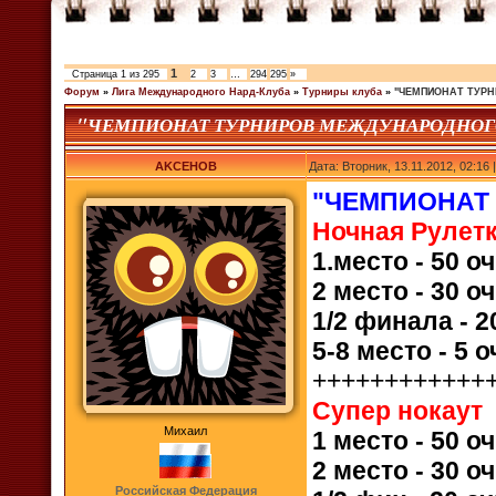
1
Страница
1
из
295
2
3
…
294
295
»
Форум
»
Лига Международного Нард-Клуба
»
Турниры клуба
»
"ЧЕМПИОНАТ ТУРН
"ЧЕМПИОНАТ ТУРНИРОВ МЕЖДУНАРОДНОГО 
AKCEHOB
Дата: Вторник, 13.11.2012, 02:1
"ЧЕМПИОНАТ
Ночная Рулет
1.место - 50 о
2 место - 30 о
1/2 финала
- 
5-8 место
- 5 
++++++++++++
Супер нокаут
Михаил
1 место - 50 о
2 место - 30 о
Российская Федерация