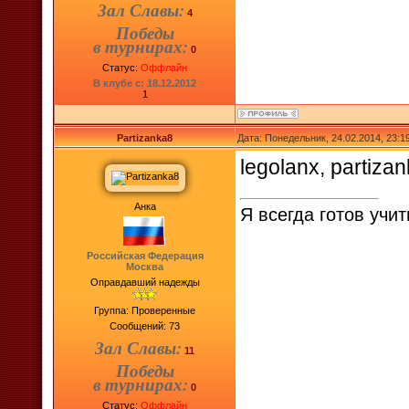
Зал Славы:
4
Победы
в турнирах:
0
Статус:
Оффлайн
В клубе с: 18.12.2012
1
Partizanka8
Дата: Понедельник, 24.02.2014, 23:
legolanx, partiza
Анка
Я всегда готов учит
Российская Федерация
Москва
Оправдавший надежды
Группа: Проверенные
Сообщений:
73
Зал Славы:
11
Победы
в турнирах:
0
Статус:
Оффлайн