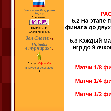
Российская Федерация
РА
Адлер
Специалист
5.2 На этапе
финала до двух 
Группа: V.I.P.
Сообщений:
535
Зал Славы:
43
5.3 Каждый ма
Победы
игр до 9 очк
в турнирах:
0
Статус:
Оффлайн
Матчи 1/8 ф
В клубе с: 09.08.2009
1
Матчи 1/4 ф
Матчи 1/2 ф