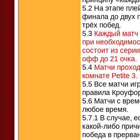
5.2 На этапе пл
финала до двух 
трёх побед.
5.3
Каждый матч 
при необходимос
состоит из серии
офф до 21 очка.
5.4
Матчи проход
комнате Petite 3.
5.5 Все матчи иг
правила Кроуфор
5.6 Матчи с вре
любое время.
5.7.1 В случае, 
какой-либо причи
победа в прерва