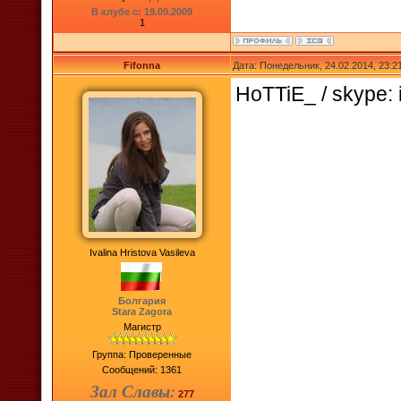
В клубе с: 19.09.2009
1
Fifonna
Дата: Понедельник, 24.02.2014, 23:
HoTTiE_ / skype: 
Ivalina Hristova Vasileva
Болгария
Stara Zagora
Магистр
Группа: Проверенные
Сообщений:
1361
Зал Славы:
277