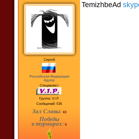
TemizhbeAd
skyp
Сергей
Российская Федерация
Адлер
Специалист
Группа: V.I.P.
Сообщений:
535
Зал Славы:
43
Победы
в турнирах:
0