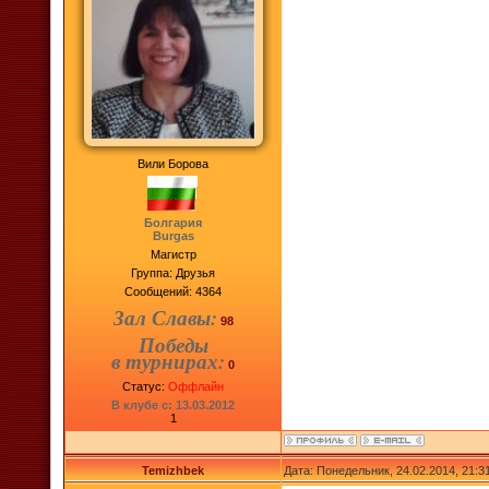
Вили Борова
Болгария
Burgas
Магистр
Группа: Друзья
Сообщений:
4364
Зал Славы:
98
Победы
в турнирах:
0
Статус:
Оффлайн
В клубе с: 13.03.2012
1
Temizhbek
Дата: Понедельник, 24.02.2014, 21: