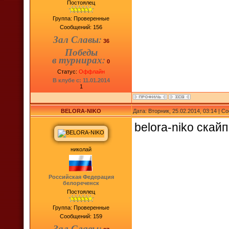
Постоялец
Группа: Проверенные
Сообщений:
156
Зал Славы:
36
Победы
в турнирах:
0
Статус:
Оффлайн
В клубе с: 11.01.2014
1
BELORA-NIKO
Дата: Вторник, 25.02.2014, 03:14 | 
belora-niko скай
николай
Российская Федерация
белореченск
Постоялец
Группа: Проверенные
Сообщений:
159
Зал Славы: