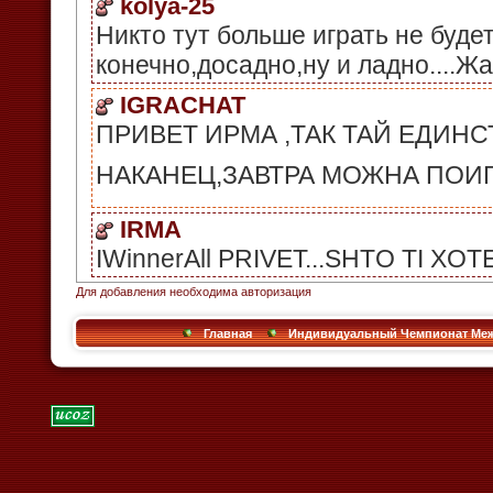
Для добавления необходима авторизация
Главная
Индивидуальный Чемпионат Меж