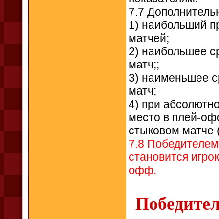
7.7 Дополнитель
1) наибольший п
матчей;
2) наибольшее с
матч;;
3) наименьшее с
матч;
4) при абсолютн
место в плей-оф
стыковом матче 
7.8 Победителе
становится игро
офф.
Победител