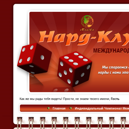
Как же мы рады тебя видеть! Прости, не знаем твоего имени,
Гость
Главная
Индивидуальный Чемпионат Межд