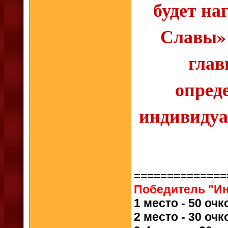
будет на
Славы» 
глав
опред
индивидуа
==============
Победитель "Ин
1 место - 50 оч
2 место - 30 оч