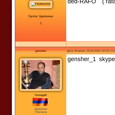
ded-RAFO ( rafa
Группа: Удаленные
1
gensher
Дата: Вторник, 25.02.2014, 02:15 | 
gensher_1 skype
Геннадий
Армения
Тбилиси