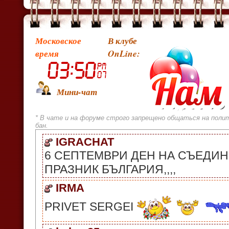
Московское
В клубе
время
OnLine:
Мини-чат
* В чате и на форуме строго запрещено общаться на поли
бан.