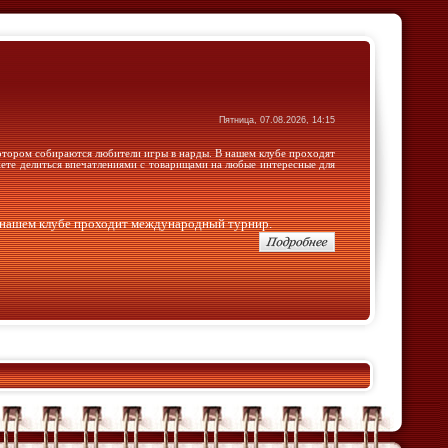
Пятница, 07.08.2026, 14:15
отором собираются любители игры в нарды. В нашем клубе проходят
ете делиться впечатлениями с товарищами на любые интересные для
в нашем клубе проходит международный турнир.