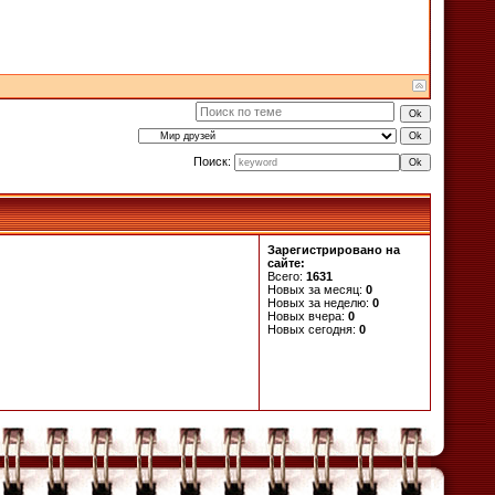
Поиск:
Зарегистрировано на
сайте:
Всего:
1631
Новых за месяц:
0
Новых за неделю:
0
Новых вчера:
0
Новых сегодня:
0