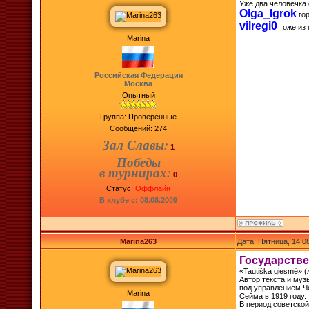
Уже два человечка 
Olga_Igrok
гор
vilregi0
тоже из 
Marina
Российская Федерация
Москва
Опытный
Группа: Проверенные
Сообщений:
274
Зал Славы:
1
Победы
в турнирах:
0
Статус:
Оффлайн
В клубе с: 08.08.2009
Marina263
Дата: Пятница, 14.0
Государств
«Tautiška giesmė» 
Автор текста и муз
под управлением Ч
Marina
Сейма в 1919 году.
В период советской