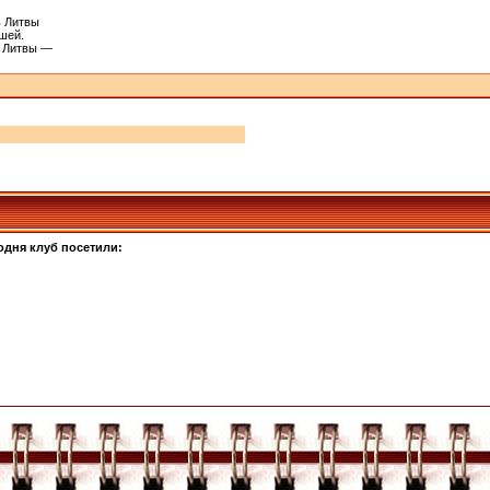
ь Литвы
шей.
й Литвы —
одня клуб посетили: