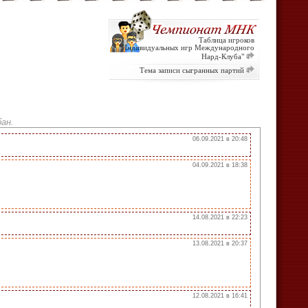
Таблица игроков
"Индивидуальных игр Международного
Нард-Клуба"
Тема записи сыгранных партий
ан.