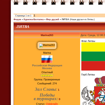
1
Страница
1
из
1
Форум
»
Курилка-Болталка
»
Мир друзей
»
ЛИТВА
(Наши друзья из Литвы.)
ЛИТВА
Marina263
Дата: Среда, 12.08.
Флаг Литвы
Marina
Российская Федерация
Москва
Опытный
Герб Литвы
Группа: Проверенные
Сообщений:
274
Зал Славы:
1
Победы
в турнирах:
0
Статус:
Оффлайн