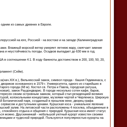
я одним из самых древних в Европе.
лоруссией на юге, Россией - на востоке и на западе (Калининградская
ами. Влажный морской ветер умеряет летнюю жару, смягчает зимние
ана и неустойчивость погоды. Осадков выпадает до 630 мм в год.
ША в соотношении 4:1. В ходу банкноты достоинством в 200, 100, 50, 20,
арламент (Сейм).
(нач.ХIХ в.), Вильнюсский замок, символ города - башня Гядиминаса, с
двориков основанного в 1579 г. Университета, одного из старейших в
рого города (68 м). Костел св. Петра и Павла, городская ратуша,
овая), замок Раудондварис. В городе несколько сотен кафе, баров,
нтересен своим островным замком, который стал резиденцией великих
турой, колокольными концертами, музеями чертей и Чюрлениса. Широкую
ый Ботанический парк, созданный в прошлом веке, дворец графа
 сервисом и доступными ценами. Куршская коса - уникальное явление
шский залив. На литовской части расположены 4 поселка, объединеные в
, спокойного отдыха и общения с природой. Куршская коса имеет статус
ться можно. Друскининкай - небольшой уютный курорт известен своими
авницами и чудесной природой. Пользуются популярностью курорты на