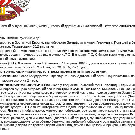
 белый рыцарь на коне (Витязь), который держит меч над головой. Этот герб считаетс
.
вцы, поляки, русские и др.
арство в Восточной Европе, на побережье Балтийского моря. Граничит с Польшей и Бе
 севере. Территория - 65,2 тыс.кв.км.
ареходный от морского к континентальному, определяется морскими воздушными масс
аркое, средняя температура июля около +17 С. В январе -7 С. С близостью к морю связ
нный язык - литовский.
 лит (LTL). Лит делится на 100 центов. С 1 апреля 1994 года лит привязан к доллару С
онеты достоинством в 5, 2 и 1 лит, 50, 20, 10, 5, 2 и 1 цент.
ство верующих - католики, есть также протестанты и православные.
состояние:
Глава государства - президент. Законодательный орган - однопалатный п
т московского на 2 часа.
опримечательности:
в Вильнюсе у подножия Замковой горы - площадь Гядиминаса
, ворота Аушрос в городской стене постройки ХVШ в., костел св. Михаила и несколько 
 костела св. Иоанна, входящего в университетский комплекс - самая высокая башня Ста
и Кафедральный собор, костел бернардинцев и костел Святой Анны, улица Пилес (Замк
нно проводятся различные карнавалы и фестивали. Тракай, древняя столица Литвы, и
и уникальным ледниковым ландшафтом. Каунас знаменит своей средневековой архитек
рские курорты. В Паланге, которая тянется вдоль берега моря на 23 км. - ландшафтн
еем Янтаря в глубине парка, множество небольших ресторанчиков и кафе с отличным
 протянулась песчаная полоса с дюнами и сосновыми лесами, разделяющая море и Кур
то край рыбаков, дюн и уникальной девственной природы, лучшее место для уединения
а, природа охраняется особенно бережно, но рыбалкой, сбором ягод и грибов занима
чниками (хлоридная группа натрия и кальция), лечебными грязями, прекрасными здр
никах.