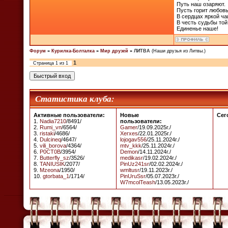
Путь наш озаряют.
Пусть горит любов
В сердцах яркой ча
В честь судьбы то
Единенье наше!
Форум
»
Курилка-Болталка
»
Мир друзей
»
ЛИТВА
(Наши друзья из Литвы.)
1
Страница
1
из
1
Статистика клуба:
Активные пользователи:
Новые
Сег
1.
Nadia7210
/8491/
пользователи:
2.
Rumi_vn
/6564/
Gamer
/19.09.2025г./
3.
ristaki
/4686/
Xerxes
/22.01.2025г./
4.
Dulcineq
/4647/
lojogav556
/25.11.2024г./
5.
vili_borova
/4364/
mtv_kkk
/25.11.2024г./
6.
P0CT0B
/3954/
Demon
/14.11.2024г./
7.
Butterfly_sz
/3526/
medikasr
/19.02.2024г./
8.
TANIUSIK
/2077/
PinUz241sr
/02.02.2024г./
9.
Mzeona
/1950/
wmltusr
/19.11.2023г./
10.
gtorbata_1
/1714/
PinUruSsr
/05.07.2023г./
W7mcolTeash
/13.05.2023г./