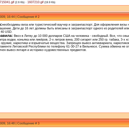
715041.gif
·
1607210.gif
(2.6 Kb)
(19.9 Kb)
2009, 16:44 | Сообщение #
2
:
необходимы виза или туристический ваучер и загранпаспорт. Для оформления визы 
ашение. Дети до 16 лет должны быть вписаны в загранпаспорт одного из родителей и
- 40 USD.
равила:
Ввоз в Литву до 10 000 долларов США на человека - свободный. Все, что с
итра водки, коньяка или ликёров, 2-х литров вина, 200 сигарет или 250 гр. табака, 3-х к
 оружие, наркотики и взрывчатые вещества. Запрещен вывоз антиквариата, наркотико
аменте Литовской Республики по телефону 61-30-27 в Вильнюсе. Сумма обмена не ог
ичен вывоз янтаря и историко-художественных предметов.
2009, 16:48 | Сообщение #
3