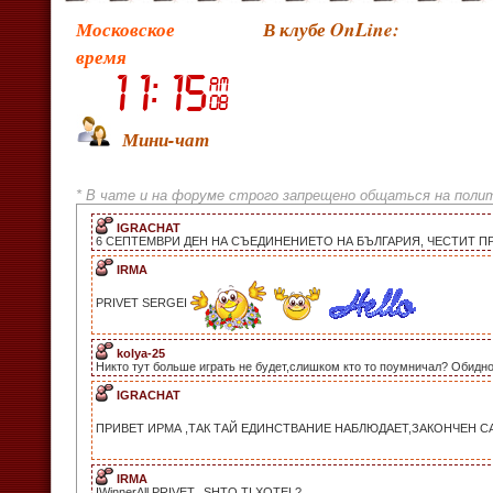
Московское
В клубе OnLine:
время
Мини-чат
* В чате и на форуме строго запрещено общаться на полит