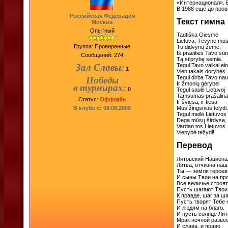
«Интернационал». 
В 1988 ещё до про
Российская Федерация
Текст гимна
Москва
Опытный
Tautiška Giesmė
Lietuva, Tėvyne mū
Группа: Проверенные
Tu didvyrių žeme,
Iš praeities Tavo sū
Сообщений:
274
Tą stiprybę semia.
Зал Славы:
Tegul Tavo vaikai ei
1
Vien takais dorybės
Победы
Tegul dirba Tavo nau
Ir žmonių gėrybei
в турнирах:
0
Tegul saulė Lietuvoj
Tamsumas prašalina
Статус:
Оффлайн
Ir šviesa, ir tiesa
В клубе с: 08.08.2009
Mūs žingsnius telydi.
Tegul meilė Lietuvos
Dega mūsų širdyse,
Vardan tos Lietuvos
Vienybė težydi!
Перевод
Литовский Национа
Литва, отчизна наш
Ты — земля героев
И сыны Твои на п
Все величье строят
Пусть шагают Твои
К правде, шаг за ш
Пусть творят Тебе 
И людям на благо.
И пусть солнце Ли
Мрак ночной развее
И слава, и право