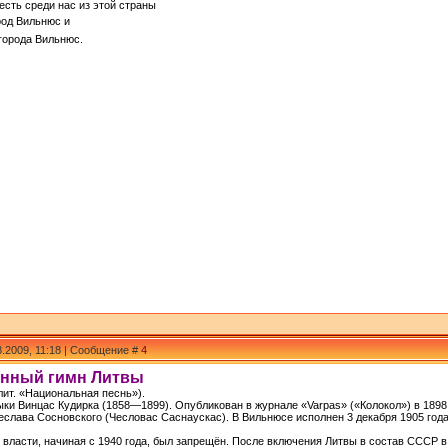
есть среди нас из этой страны
од Вильнюс и
города Вильнюс.
8.2009, 11:18 | Сообщение #
4
енный гимн Литвы
(лит. «Национальная песнь»).
ыки Винцас Кудирка (1858—1899). Опубликован в журнале «Varpas» («Колокол») в 1898
еслава Сосновского (Чесловас Саснаускас). В Вильнюсе исполнен 3 декабря 1905 год
 власти, начиная с 1940 года, был запрещён. После включения Литвы в состав СССР 