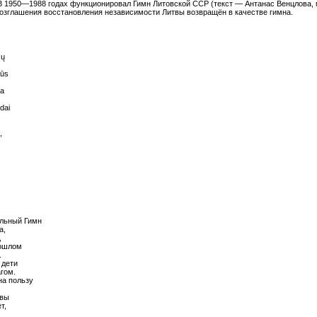
В 1950—1988 годах функционировал Гимн Литовской ССР (текст — Антанас Венцлова,
возглашения восстановления независимости Литвы возвращён в качестве гимна.
sų
nūs
na
dai
,
льный Гимн
а,
,
рошлом
.
 дети
агом.
на пользу
твы
т,