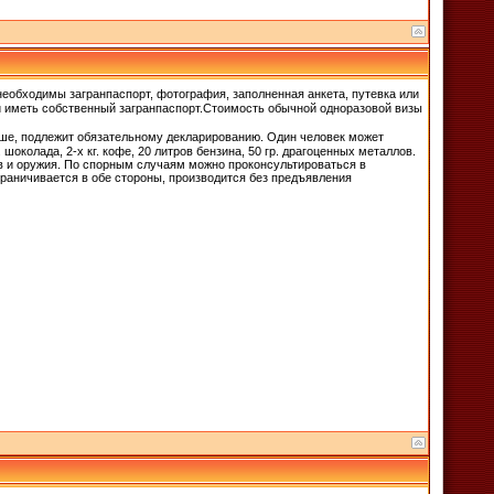
необходимы загранпаспорт, фотография, заполненная анкета, путевка или
ли иметь собственный загранпаспорт.Стоимость обычной одноразовой визы
выше, подлежит обязательному декларированию. Один человек может
г. шоколада, 2-х кг. кофе, 20 литров бензина, 50 гр. драгоценных металлов.
в и оружия. По спорным случаям можно проконсультироваться в
раничивается в обе стороны, производится без предъявления