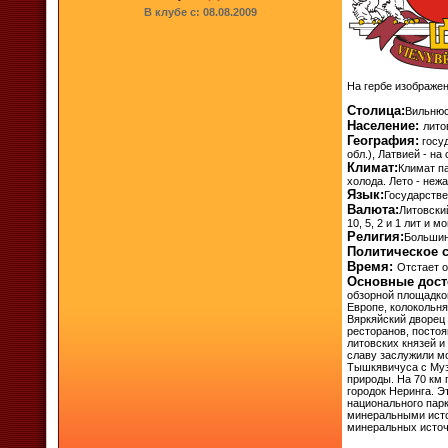
В клубе с: 08.08.2009
На гербе изображен
Столица:
Вильнюс
Население:
лито
География:
госуд
обл.), Латвией - на
Климат:
Климат п
холода. Лето - неж
Язык:
Государстве
Валюта:
Литовский
10, 5, 2 и 1 лит и м
Религия:
Большин
Политическое 
Время:
Отстает о
Основные дост
обзорной площадкой
Европе, колокольня
Вяркяйский дворец 
ресторанов, постоя
литовских князей 
славу заслужили мо
Тышкявичуса с Муз
природы. На 70 км
городок Неринга. Э
национального парк
минеральными исто
минеральных источ