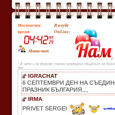
Московское
В клубе
время
OnLine:
Мини-чат
* В чате и на форуме строго запрещено общаться на поли
бан.