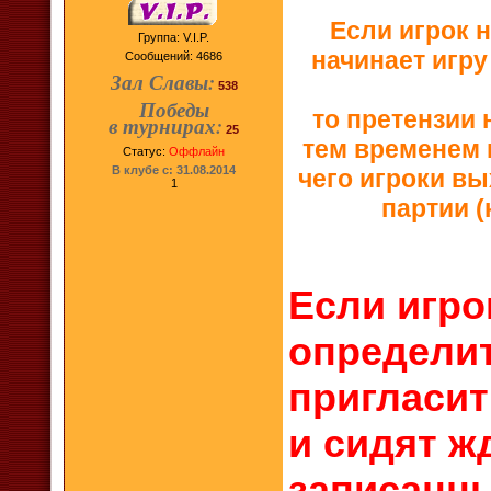
Если игрок 
Группа: V.I.P.
начинает игру
Сообщений:
4686
Зал Славы:
538
Победы
то претензии 
в турнирах:
25
тем временем 
Статус:
Оффлайн
В клубе с: 31.08.2014
чего игроки вы
1
партии (
Если игро
определит
пригласит
и сидят жд
записанны