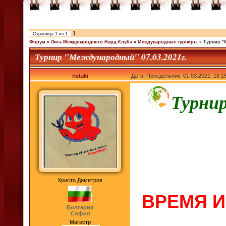
1
Страница
1
из
1
Форум
»
Лига Международного Нард-Клуба
»
Международные турниры
»
Турнир "
Турнир "Международный" 07.03.2021г.
ristaki
Дата: Понедельник, 01.03.2021, 18:
Турни
Христо Димитров
ВРЕМЯ И
Болгария
София
Магистр