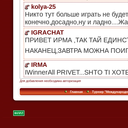
Для добавления необходима авторизация
Главная
Турнир "Международный