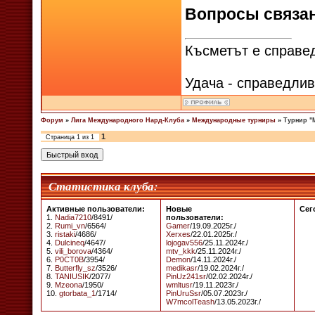
Вопросы связа
Късметът е справед
Удача - справедлив
Форум
»
Лига Международного Нард-Клуба
»
Международные турниры
»
Турнир "
1
Страница
1
из
1
Статистика клуба:
Активные пользователи:
Новые
Сег
1.
Nadia7210
/8491/
пользователи:
2.
Rumi_vn
/6564/
Gamer
/19.09.2025г./
3.
ristaki
/4686/
Xerxes
/22.01.2025г./
4.
Dulcineq
/4647/
lojogav556
/25.11.2024г./
5.
vili_borova
/4364/
mtv_kkk
/25.11.2024г./
6.
P0CT0B
/3954/
Demon
/14.11.2024г./
7.
Butterfly_sz
/3526/
medikasr
/19.02.2024г./
8.
TANIUSIK
/2077/
PinUz241sr
/02.02.2024г./
9.
Mzeona
/1950/
wmltusr
/19.11.2023г./
10.
gtorbata_1
/1714/
PinUruSsr
/05.07.2023г./
W7mcolTeash
/13.05.2023г./