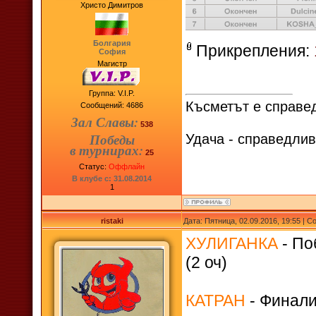
Христо Димитров
Болгария
Прикрепления:
София
Магистр
Группа: V.I.P.
Късметът е справед
Сообщений:
4686
Зал Славы:
538
Победы
Удача - справедлив
в турнирах:
25
Статус:
Оффлайн
В клубе с: 31.08.2014
1
ristaki
Дата: Пятница, 02.09.2016, 19:55 | 
ХУЛИГАНКА
- По
(2 оч)
КАТРАН
- Финалис