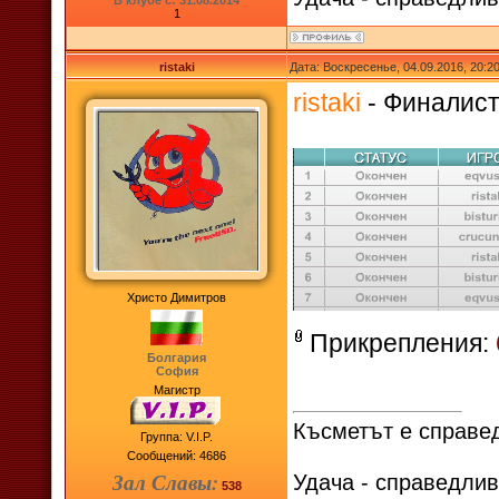
В клубе с: 31.08.2014
1
ristaki
Дата: Воскресенье, 04.09.2016, 20:
ristaki
- Финалист 
Христо Димитров
Прикрепления:
Болгария
София
Магистр
Късметът е справед
Группа: V.I.P.
Сообщений:
4686
Зал Славы:
Удача - справедлив
538