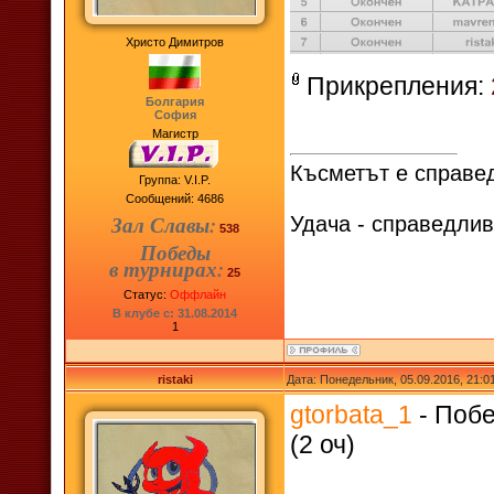
Христо Димитров
Прикрепления:
Болгария
София
Магистр
Късметът е справед
Группа: V.I.P.
Сообщений:
4686
Зал Славы:
Удача - справедлив
538
Победы
в турнирах:
25
Статус:
Оффлайн
В клубе с: 31.08.2014
1
ristaki
Дата: Понедельник, 05.09.2016, 21:
gtorbata_1
- Побе
(2 оч)