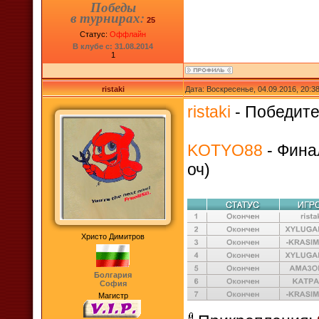
Победы
в турнирах:
25
Статус:
Оффлайн
В клубе с: 31.08.2014
1
ristaki
Дата: Воскресенье, 04.09.2016, 20:
ristaki
- Победител
KOTYO88
- Финал
оч)
Христо Димитров
Болгария
София
Магистр