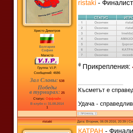
ristaki
- Финалист 
Христо Димитров
Болгария
София
Магистр
Прикрепления:
Группа: V.I.P.
Сообщений:
4686
Зал Славы:
538
Победы
Късметът е справед
в турнирах:
25
Статус:
Оффлайн
Удача - справедлив
В клубе с: 31.08.2014
1
ristaki
Дата: Вторник, 06.09.2016, 20:39 | 
КАТРАН
- Финалис