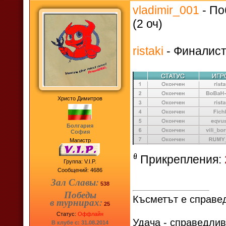
vladimir_001
- По
(2 оч)
ristaki
- Финалист 
Христо Димитров
Болгария
София
Магистр
Прикрепления:
Группа: V.I.P.
Сообщений:
4686
Зал Славы:
538
Победы
Късметът е справед
в турнирах:
25
Статус:
Оффлайн
Удача - справедлив
В клубе с: 31.08.2014