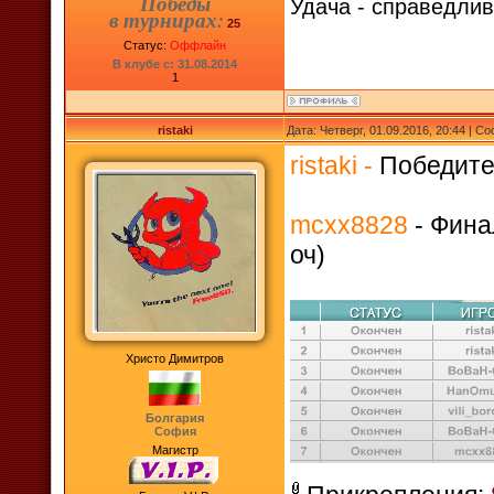
Победы
Удача - справедлив
в турнирах:
25
Статус:
Оффлайн
В клубе с: 31.08.2014
1
ristaki
Дата: Четверг, 01.09.2016, 20:44 | 
ristaki -
Победител
mcxx8828
- Финал
оч)
Христо Димитров
Болгария
София
Магистр