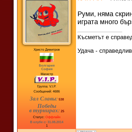
Руми, няма скрин
играта много бър
Късметът е справед
Удача - справедлив
Христо Димитров
Болгария
София
Магистр
Группа: V.I.P.
Сообщений:
4686
Зал Славы:
538
Победы
в турнирах:
25
Статус:
Оффлайн
В клубе с: 31.08.2014
1