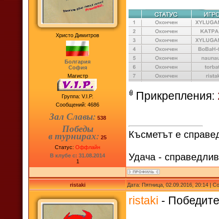
Христо Димитров
Болгария
София
Магистр
Прикрепления:
Группа: V.I.P.
Сообщений:
4686
Зал Славы:
538
Победы
Късметът е справед
в турнирах:
25
Статус:
Оффлайн
Удача - справедлив
В клубе с: 31.08.2014
1
ristaki
Дата: Пятница, 02.09.2016, 20:14 | 
ristaki
- Победител