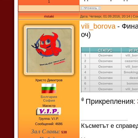
1
ristaki
Дата: Четверг, 01.09.2016, 20:14 | 
vili_borova
- Фина
оч)
Христо Димитров
Болгария
Прикрепления:
София
Магистр
Группа: V.I.P.
Сообщений:
4686
Късметът е справед
Зал Славы:
538