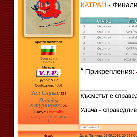
КАТРАН
- Финалис
Христо Димитров
Болгария
София
Магистр
Прикрепления:
Группа: V.I.P.
Сообщений:
4686
Зал Славы:
538
Късметът е справед
Победы
в турнирах:
25
Удача - справедлив
Статус:
Оффлайн
В клубе с: 31.08.2014
1
ristaki
Дата: Пятница, 02.09.2016, 20:39 | 