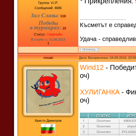
Прикрепления:
Группа: V.I.P.
Сообщений:
4686
Зал Славы:
538
Победы
Късметът е справед
в турнирах:
25
Статус:
Оффлайн
Удача - справедлив
В клубе с: 31.08.2014
1
ristaki
Дата: Воскресенье, 04.09.2016, 20:
Wind12
- Победит
оч)
ХУЛИГАНКА
- Фи
оч)
Христо Димитров