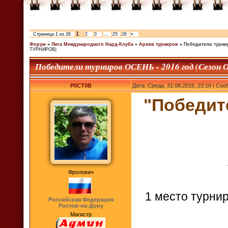
1
Страница
1
из
26
2
3
…
25
26
»
Форум
»
Лига Международного Нард-Клуба
»
Архив турниров
»
Победители турни
ТУРНИРОВ)
Победители турниров ОСЕНЬ - 2016 год (Сезон
P0CT0B
Дата: Среда, 31.08.2016, 23:16 | Со
"Победите
Фролович
1 место турнир
Российская Федерация
Ростов-на-Дону
Магистр