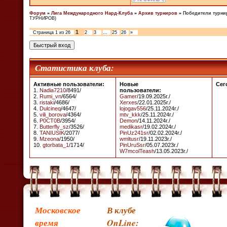
Форум
»
Лига Международного Нард-Клуба
»
Архив турниров
»
Победители турни
ТУРНИРОВ)
1
Страница
1
из
26
2
3
…
25
26
»
Статистика клуба:
Активные пользователи:
Новые
Сег
1.
Nadia7210
/8491/
пользователи:
2.
Rumi_vn
/6564/
Gamer
/19.09.2025г./
3.
ristaki
/4686/
Xerxes
/22.01.2025г./
4.
Dulcineq
/4647/
lojogav556
/25.11.2024г./
5.
vili_borova
/4364/
mtv_kkk
/25.11.2024г./
6.
P0CT0B
/3954/
Demon
/14.11.2024г./
7.
Butterfly_sz
/3526/
medikasr
/19.02.2024г./
8.
TANIUSIK
/2077/
PinUz241sr
/02.02.2024г./
9.
Mzeona
/1950/
wmltusr
/19.11.2023г./
10.
gtorbata_1
/1714/
PinUruSsr
/05.07.2023г./
W7mcolTeash
/13.05.2023г./
Московское
В клубе
время
OnLine: