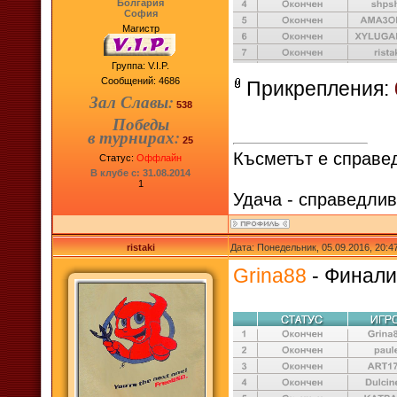
Болгария
София
Магистр
Группа: V.I.P.
Сообщений:
4686
Прикрепления:
Зал Славы:
538
Победы
в турнирах:
25
Късметът е справед
Статус:
Оффлайн
В клубе с: 31.08.2014
1
Удача - справедлив
ristaki
Дата: Понедельник, 05.09.2016, 20:
Grina88
- Финалис