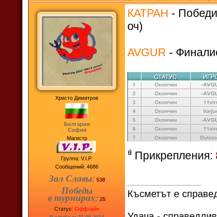
КАТРАН
- Победи
оч)
AVGUR
- Финалис
Христо Димитров
Болгария
София
Магистр
Прикрепления:
Группа: V.I.P.
Сообщений:
4686
Зал Славы:
538
Победы
Късметът е справед
в турнирах:
25
Статус:
Оффлайн
Удача - справедлив