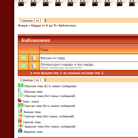
1
Страница
1
из
1
Форум
»
Нарды от А до Я
»
Библиотека
Библиотека
Тема
Фигуры из нард
Литература о нардах и про нарды.
Какую литературу посоветуете?
в этом форуме тем:
2
. на странице показано тем:
2
.
1
Страница
1
из
1
Обычная тема (Есть новые сообщения)
Обычная тема
Обычная тема (Нет новых сообщений)
Тема - опрос
Горячая тема (Есть новые сообщения)
Важная тема
Горячая тема (Нет новых сообщений)
Горячая тема
Закрытая тема (Нет новых сообщений)
Закрытая тема