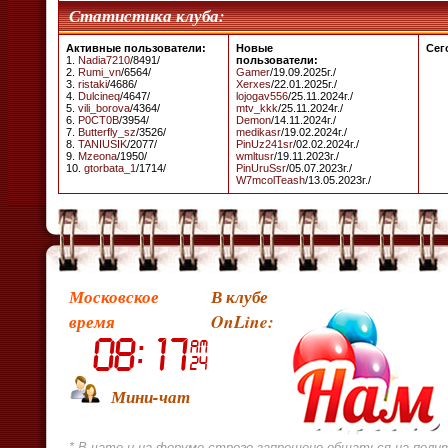
Статистика клуба:
Активные пользователи:
Новые
Сег
1.
Nadia7210
/8491/
пользователи:
2.
Rumi_vn
/6564/
Gamer
/19.09.2025г./
3.
ristaki
/4686/
Xerxes
/22.01.2025г./
4.
Dulcineq
/4647/
lojogav556
/25.11.2024г./
5.
vili_borova
/4364/
mtv_kkk
/25.11.2024г./
6.
P0CT0B
/3954/
Demon
/14.11.2024г./
7.
Butterfly_sz
/3526/
medikasr
/19.02.2024г./
8.
TANIUSIK
/2077/
PinUz241sr
/02.02.2024г./
9.
Mzeona
/1950/
wmltusr
/19.11.2023г./
10.
gtorbata_1
/1714/
PinUruSsr
/05.07.2023г./
W7mcolTeash
/13.05.2023г./
Московское
В клубе
время
OnLine:
Мини-чат
* В чате и на форуме строго запрещено общаться на поли